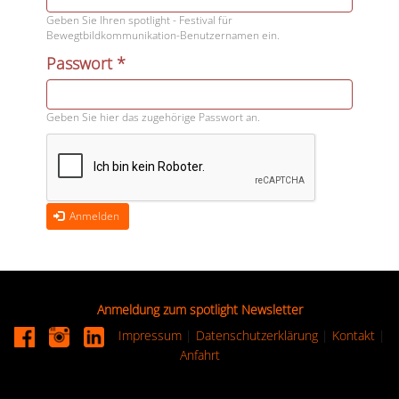
Geben Sie Ihren spotlight - Festival für
Bewegtbildkommunikation-Benutzernamen ein.
Passwort
*
Geben Sie hier das zugehörige Passwort an.
Anmelden
Anmeldung zum spotlight Newsletter
Impressum
|
Datenschutzerklärung
|
Kontakt
|
Anfahrt