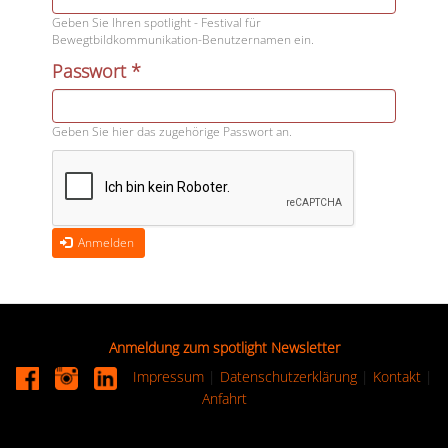
Geben Sie Ihren spotlight - Festival für
Bewegtbildkommunikation-Benutzernamen ein.
Passwort
*
Geben Sie hier das zugehörige Passwort an.
Anmelden
Anmeldung zum spotlight Newsletter
Impressum
|
Datenschutzerklärung
|
Kontakt
|
Anfahrt