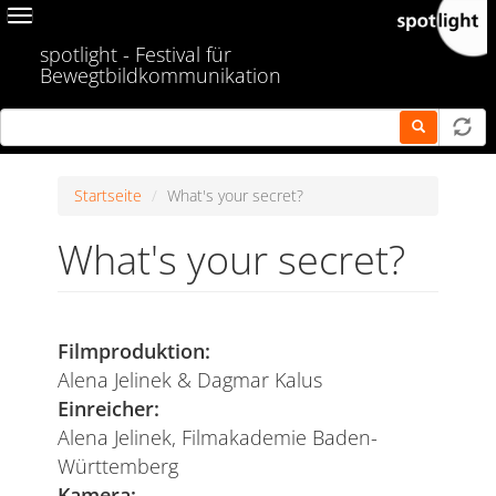
Skip
Toggle
to
navigation
spotlight - Festival für
main
Bewegtbildkommunikation
content
Startseite
What's your secret?
What's your secret?
Filmproduktion:
Alena Jelinek & Dagmar Kalus
Einreicher:
Alena Jelinek, Filmakademie Baden-
Württemberg
Kamera: