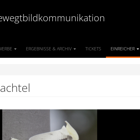
r Bewegtbildkommunikation
WERBE
ERGEBNISSE & ARCHIV
TICKETS
EINREICHER
pachtel