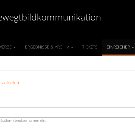
r Bewegtbildkommunikation
WERBE
ERGEBNISSE & ARCHIV
TICKETS
EINREICHER
 anfordern
nikation-Benutzernamen ein.